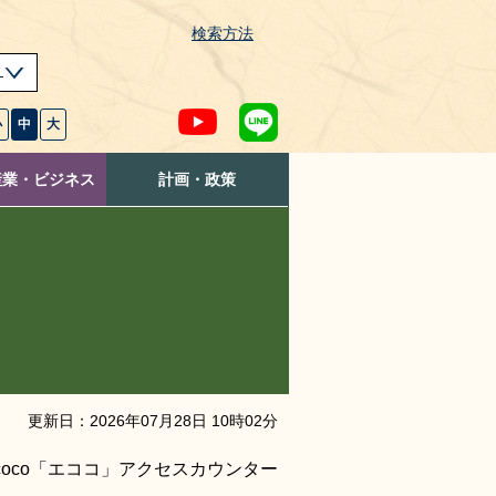
検索方法
s
小
中
大
産業・ビジネス
計画・政策
更新日：
2026
年
07
月
28
日
10
時
02
分