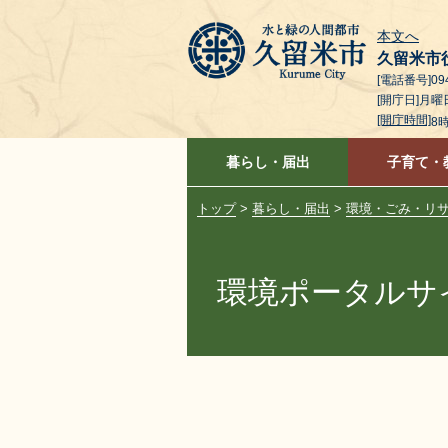
本文へ
久留米市
[電話番号]094
[開庁日]月
[開庁時間]
8
暮らし・届出
子育て・
トップ
>
暮らし・届出
>
環境・ごみ・リ
環境ポータルサイ