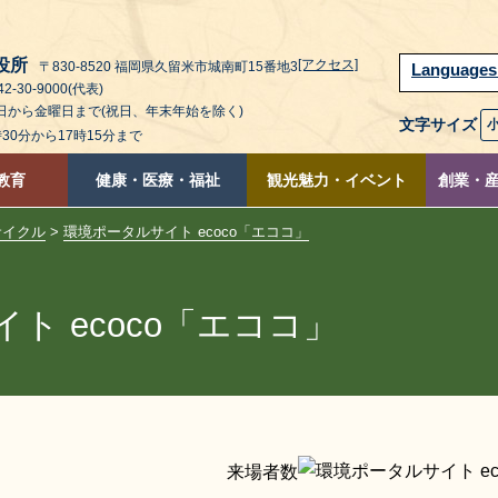
役所
[アクセス]
〒830-8520 福岡県久留米市城南町15番地3
Language
2-30-9000(代表)
曜日から金曜日まで(祝日、年末年始を除く)
文字サイズ
時30分から17時15分まで
教育
健康・医療・福祉
観光魅力・イベント
創業・
サイクル
>
環境ポータルサイト ecoco「エココ」
ト ecoco「エココ」
来場者数