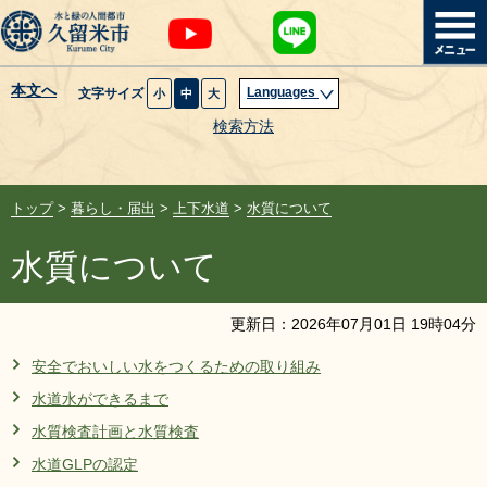
本文へ
Languages
文字サイズ
小
中
大
暮らし・届出
検索方法
子育て・教育
トップ
>
暮らし・届出
>
上下水道
>
水質について
健康・医療・福祉
水質について
観光魅力・イベント
更新日：
2026
年
07
月
01
日
19
時
04
分
創業・産業・ビジネス
安全でおいしい水をつくるための取り組み
水道水ができるまで
計画・政策
水質検査計画と水質検査
サイトマップ
組織から探す
水道GLPの認定