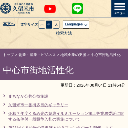
本文へ
Languages
文字サイズ
小
中
大
暮らし・届出
検索方法
子育て・教育
トップ
>
創業・産業・ビジネス
>
地域企業の支援
>
中心市街地活性化
健康・医療・福祉
中心市街地活性化
観光魅力・イベント
更新日：
2026
年
08
月
04
日
11
時
54
分
創業・産業・ビジネス
まちなか公共公益施設
久留米市一番街多目的ギャラリー
計画・政策
令和７年度くるめ光の祭典イルミネーション施工等業務委託に関
する条件付一般競争入札の実施について
サイトマップ
組織から探す
第21回くるめ光の祭典ほとめきファンタジーを開催します。