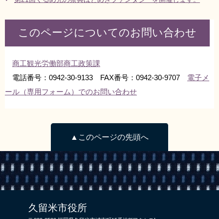
リンク集
利用ガイド
このページについてのお問い合わせ
RSS
プライバシーポリシー
サイトについて
商工観光労働部商工政策課
電話番号：0942-30-9133 FAX番号：0942-30-9707
電子メ
閉じる
ール（専用フォーム）でのお問い合わせ
▲このページの先頭へ
久留米市役所