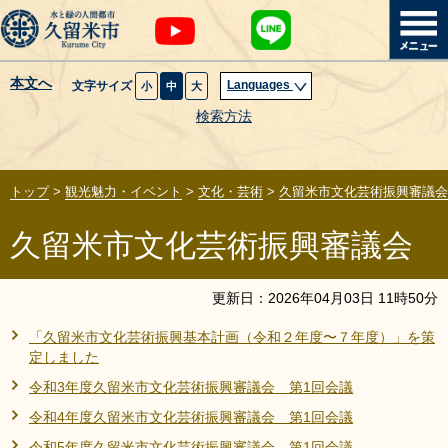
本文へ
Languages
文字サイズ
小
中
大
暮らし・届出
検索方法
子育て・教育
トップ
>
観光魅力・イベント
>
文化・芸術
>
久留米市文化芸術振興審議会
健康・医療・福祉
久留米市文化芸術振興審議会
観光魅力・イベント
更新日：
2026
年
04
月
03
日
11
時
50
分
創業・産業・ビジネス
「久留米市文化芸術振興基本計画（令和２年度〜７年度）」を策
定しました
計画・政策
令和3年度久留米市文化芸術振興審議会 第1回会議
令和4年度久留米市文化芸術振興審議会 第1回会議
サイトマップ
組織から探す
令和5年度久留米市文化芸術振興審議会 第1回会議