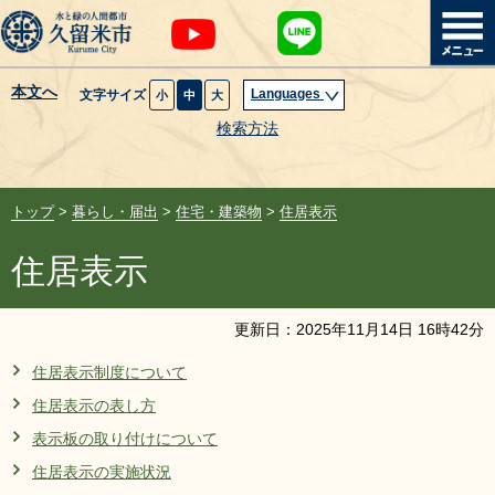
本文へ
Languages
文字サイズ
小
中
大
暮らし・届出
検索方法
子育て・教育
トップ
>
暮らし・届出
>
住宅・建築物
>
住居表示
健康・医療・福祉
住居表示
観光魅力・イベント
更新日：
2025
年
11
月
14
日
16
時
42
分
創業・産業・ビジネス
住居表示制度について
住居表示の表し方
計画・政策
表示板の取り付けについて
サイトマップ
組織から探す
住居表示の実施状況